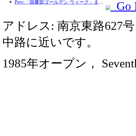
Prev:「国慶節ゴールデン ウィーク」まであと 7 日となり、予約が入ってきています。ホテルと B&B の予約は同様に人気があり、建国記念日の平均予約率はそれぞれ 24.97% と 24.49% です。注文が入った9月23日時点で「国慶節期間中7日間連続満室」を達成した加盟店は57社、予約率80％以上の加盟店は2％、予約率8.3％以上の加盟店は8.3％だった。 60%。例年と比較して、今年の国慶節休暇の予約率は「予約して行く」の特徴を示しています。 9月30日に急成長期に入り、10月4日に急落した。 9
Go 
アドレス: 南京東路62
中路に近いです。
1985年オープン， Seventh He