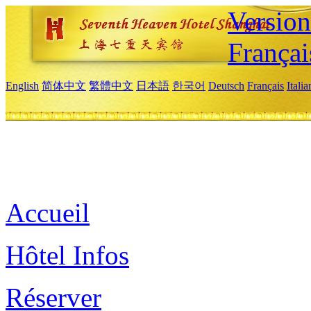
Versio
Françai
English
简体中文
繁體中文
日本語
한국어
Deutsch
Français
Itali
Accueil
Hôtel Infos
Réserver