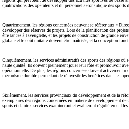
régions qui prévoient de développer des activités sportives de basse a
qualifications des opérateurs et du personnel aéronautique des sports d
Quatrièmement, les régions concernées peuvent se référer aux « Directi
développer des réserves de projets. Lors de la planification des projets
être lancés à l'aveuglette, et les projets de construction de grande env
globale et le coût unitaire doivent être maîtrisés, et la conception foncti
Cinquièmement, les services administratifs des sports des régions où so
haute qualité. Ils doivent pleinement jouer leur rôle et promouvoir ave
opérationnelle. De plus, les régions concernées doivent activement mobil
mécanisme durable permettant de réinvestir les bénéfices dans les opér
Sixièmement, les services provinciaux du développement et de la réform
exemplaires des régions concernées en matière de développement de de
sports et d'autres services examineront et évalueront régulièrement les