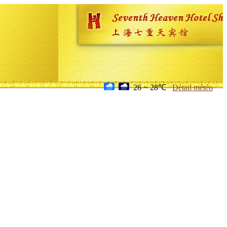
26 ~ 28℃
Détail météo