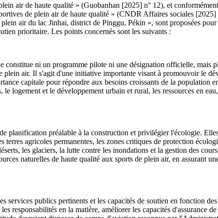
 plein air de haute qualité » (Guobanhan [2025] n° 12), et conformément
rtives de plein air de haute qualité » (CNDR Affaires sociales [2025] 
 plein air du lac Jinhai, district de Pinggu, Pékin », sont proposées pou
outien prioritaire. Les points concernés sont les suivants :
ne constitue ni un programme pilote ni une désignation officielle, mais 
 plein air. Il s'agit d'une initiative importante visant à promouvoir le d
ortance capitale pour répondre aux besoins croissants de la population en
, le logement et le développement urbain et rural, les ressources en eau, 
lanification préalable à la construction et privilégier l'écologie. Elle
es terres agricoles permanentes, les zones critiques de protection écologi
éserts, les glaciers, la lutte contre les inondations et la gestion des cou
ources naturelles de haute qualité aux sports de plein air, en assurant 
services publics pertinents et les capacités de soutien en fonction des t
r les responsabilités en la matière, améliorer les capacités d'assurance d