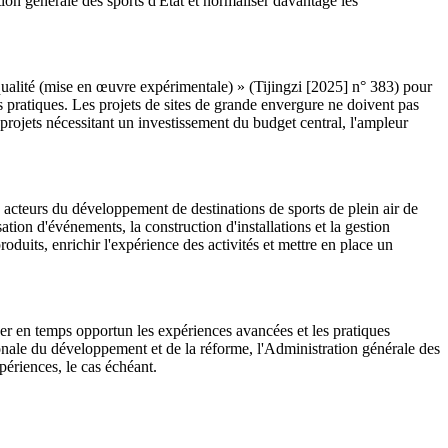
ion générale des sports d'État et normaliser davantage les
qualité (mise en œuvre expérimentale) » (Tijingzi [2025] n° 383) pour
tés pratiques. Les projets de sites de grande envergure ne doivent pas
s projets nécessitant un investissement du budget central, l'ampleur
x acteurs du développement de destinations de sports de plein air de
tion d'événements, la construction d'installations et la gestion
oduits, enrichir l'expérience des activités et mettre en place un
ser en temps opportun les expériences avancées et les pratiques
nale du développement et de la réforme, l'Administration générale des
périences, le cas échéant.