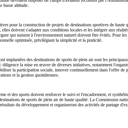
ltitude devraient disposer de camps d'aviation reconnus par l'Administrat
e basse altitude.
ves pour la construction de projets de destinations sportives de haute 
, elles doivent s'adapter aux conditions locales et les intégrer aux réali
ergure qui nuisent à l'environnement naturel doivent être évités. Pour le
onnelle optimisée, privilégiant la simplicité et la praticité.
nt implantées des destinations de sports de plein air sont les principau
c diligence la mise en œuvre de diverses initiatives, notamment l'organisa
iser la participation sociale, innover continuellement dans l'offre de pr
ations et la gestion quotidiennes.
e et des sports doivent renforcer le suivi et l'encadrement, et synthéti
stinations de sports de plein air de haute qualité. La Commission natio
 résultats du développement et organiseront des activités de partage d'ex