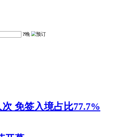
?
晚
人次 免签入境占比77.7%