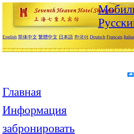
Мобиль
Русски
English
简体中文
繁體中文
日本語
한국어
Deutsch
Français
Itali
Главная
Информация
забронировать