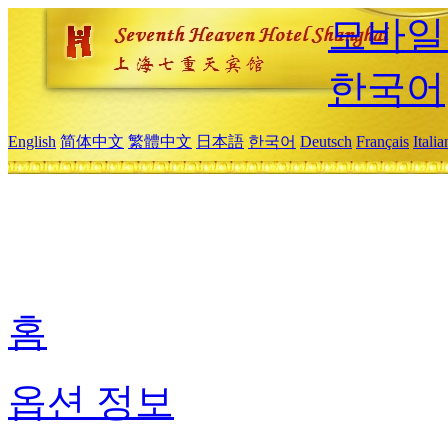
모바일
한국어
English
简体中文
繁體中文
日本語
한국어
Deutsch
Français
Itali
홈
옵션 정보