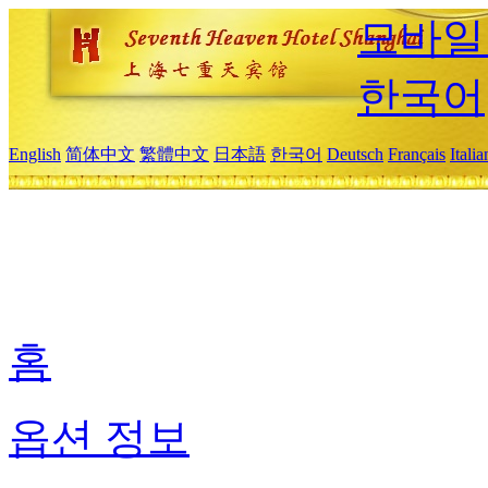
모바일
한국어
English
简体中文
繁體中文
日本語
한국어
Deutsch
Français
Itali
홈
옵션 정보