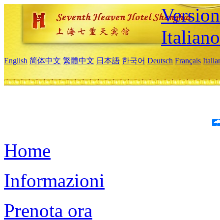
Version
Italiano
English
简体中文
繁體中文
日本語
한국어
Deutsch
Français
Itali
Home
Informazioni
Prenota ora