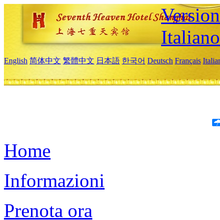
Version
Italiano
English
简体中文
繁體中文
日本語
한국어
Deutsch
Français
Itali
Home
Informazioni
Prenota ora