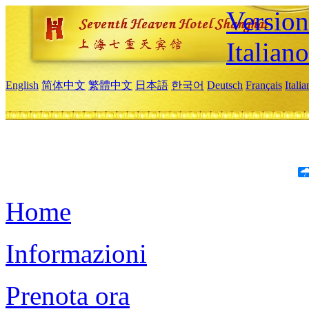
Version
Italiano
English
简体中文
繁體中文
日本語
한국어
Deutsch
Français
Itali
Home
Informazioni
Prenota ora