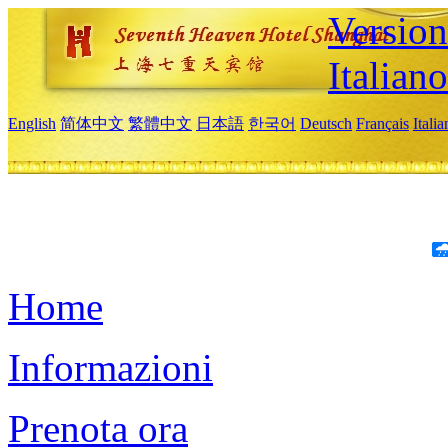
Version
Italiano
English
简体中文
繁體中文
日本語
한국어
Deutsch
Français
Itali
Home
Informazioni
Prenota ora