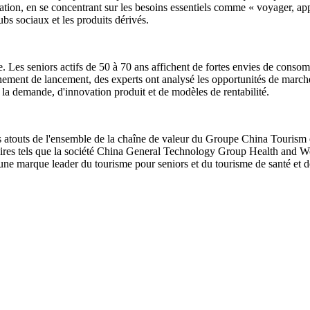
éducation, en se concentrant sur les besoins essentiels comme « voyager, app
ubs sociaux et les produits dérivés.
 Les seniors actifs de 50 à 70 ans affichent de fortes envies de consom
vénement de lancement, des experts ont analysé les opportunités de march
e la demande, d'innovation produit et de modèles de rentabilité.
s atouts de l'ensemble de la chaîne de valeur du Groupe China Tourism e
naires tels que la société China General Technology Group Health and We
r une marque leader du tourisme pour seniors et du tourisme de santé et d