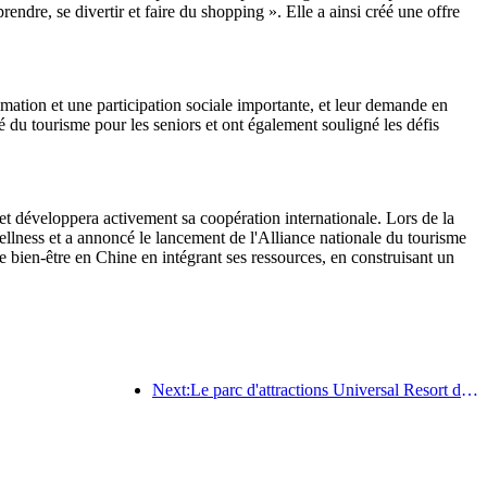
rendre, se divertir et faire du shopping ». Elle a ainsi créé une offre
mation et une participation sociale importante, et leur demande en
é du tourisme pour les seniors et ont également souligné les défis
t développera activement sa coopération internationale. Lors de la
llness et a annoncé le lancement de l'Alliance nationale du tourisme
e bien-être en Chine en intégrant ses ressources, en construisant un
Next:Le parc d'attractions Universal Resort de Pékin lancera son événement du Nouvel An chinois le 23 janvier, qui durera 40 jours.