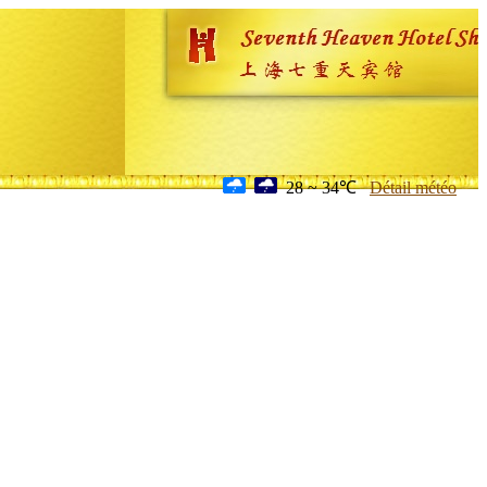
28 ~ 34℃
Détail météo