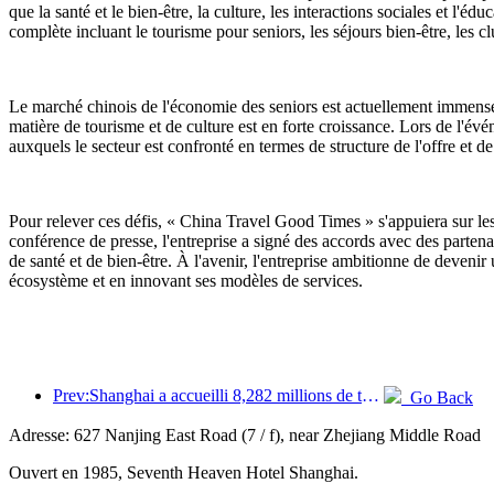
que la santé et le bien-être, la culture, les interactions sociales et l'
complète incluant le tourisme pour seniors, les séjours bien-être, les cl
Le marché chinois de l'économie des seniors est actuellement immense.
matière de tourisme et de culture est en forte croissance. Lors de l'é
auxquels le secteur est confronté en termes de structure de l'offre et d
Pour relever ces défis, « China Travel Good Times » s'appuiera sur le
conférence de presse, l'entreprise a signé des accords avec des parte
de santé et de bien-être. À l'avenir, l'entreprise ambitionne de deveni
écosystème et en innovant ses modèles de services.
Prev:Shanghai a accueilli 8,282 millions de touristes étrangers au cours des onze premiers mois de l'année, dépassant ainsi les prévisions initiales.
Go Back
Adresse: 627 Nanjing East Road (7 / f), near Zhejiang Middle Road
Ouvert en 1985, Seventh Heaven Hotel Shanghai.