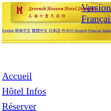
Versio
Françai
English
简体中文
繁體中文
日本語
한국어
Deutsch
Français
Itali
Accueil
Hôtel Infos
Réserver