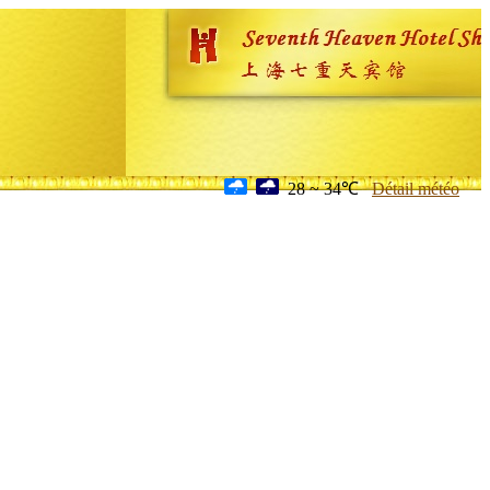
28 ~ 34℃
Détail météo