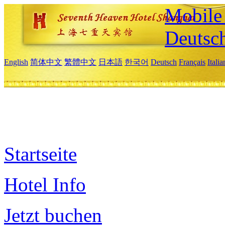
Mobile 
Deutsc
English
简体中文
繁體中文
日本語
한국어
Deutsch
Français
Itali
Startseite
Hotel Info
Jetzt buchen