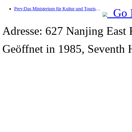
Prev:Das Ministerium für Kultur und Tourismus berichtete, dass im Jahr 2025 16.994 Sehenswürdigkeiten der Kategorie A 7,51 Milliarden Besucher empfangen und Tourismuseinnahmen in Höhe von 554,49 Milliarden Yuan generiert haben.
Go 
Adresse: 627 Nanjing East 
Geöffnet in 1985, Seventh 