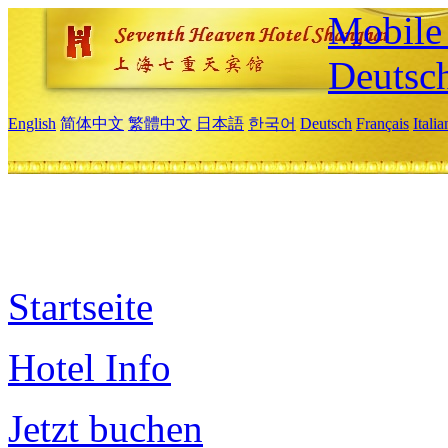
Mobile 
Deutsc
English
简体中文
繁體中文
日本語
한국어
Deutsch
Français
Itali
Startseite
Hotel Info
Jetzt buchen