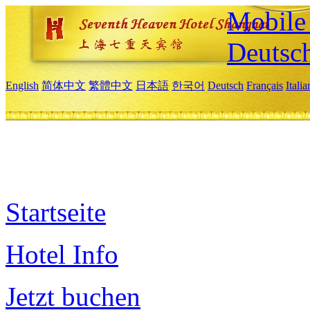
Mobile 
Deutsc
English
简体中文
繁體中文
日本語
한국어
Deutsch
Français
Itali
Startseite
Hotel Info
Jetzt buchen