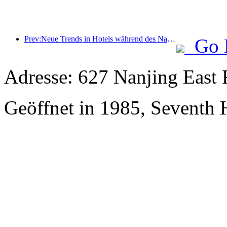
Prev:Neue Trends in Hotels während des Nationalfeiertags 2024: Nach 2000 tragen Menschen Hanfu und übernachten im „State Guesthouse“, um Tee zu trinken und Kalligraphie zu lernen, um kulturelles Selbstvertrauen zu demonstrieren
Go 
Adresse: 627 Nanjing East 
Geöffnet in 1985, Seventh 