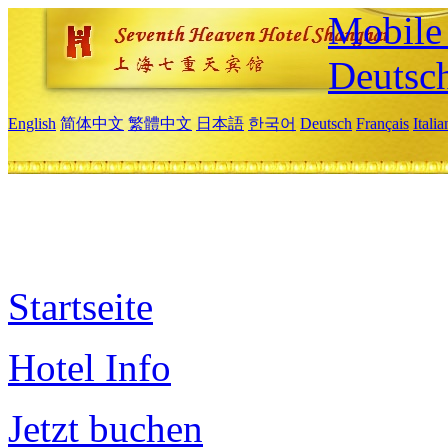
Mobile 
Deutsc
English
简体中文
繁體中文
日本語
한국어
Deutsch
Français
Itali
Startseite
Hotel Info
Jetzt buchen